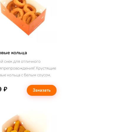
овые кольца
й снек для отличного
япрепровождения! Хрустящие
вые кольца с белым соусом.
9 ₽
Заказать