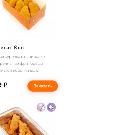
етсы, 8 шт
ая курочка в панировке,
ренная во фритюре до
тистой корочки 8шт.
9 ₽
Заказать