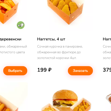
деревенски
Наггетсы, 4 шт
Нагг
ами, обжаренный
Сочная курочка в панировке,
Сочн
лотистого цвета
обжаренная во фритюре до
обжа
золотистой корочки 4шт.
золо
199 ₽
37
Выбрать
Заказать