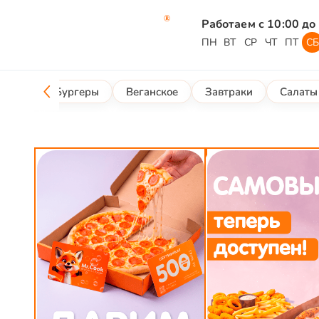
Работаем с 10:00 до
ПН
ВТ
СР
ЧТ
ПТ
С
WOK
Бургеры
Веганское
Завтраки
Салаты