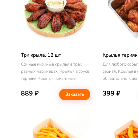
Три крыла, 12 шт
Крылья терияк
Сочные куриные крылья в трех
Для любого событ
разных маринадах. Крылья в соусе
сериал. Крылья в 
терияки Крылья Пикантные
обязательно к дег
Крылья с белым соусом
889 ₽
399 ₽
Заказать