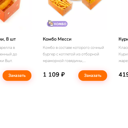
и, 8 шт
Комбо Месси
Кур
релла в
Комбо в составе которого сочный
Клас
ренный до
бургер с котлетой из отборной
Кури
золотистой корочки 8шт.
мраморной говядины,
жаре
маринованный огурец , спелый
золот
1 109 ₽
41
помидор, сыр чеддер, с сырным
пика
Заказать
Заказать
соусом, пикантной горчицей и
Чили
соусом Гриль, золотистый
картофель фри и куриные
наггетсы *Бонусы начисляются на
весь чек, кроме комбо-набора *
Бургер не является горячим
блюдом