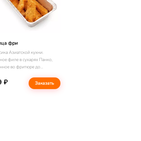
ица фри
сика Азиатской кухни.
ное филе в сухарях Панко,
нное во фритюре до
истого цвета. Подается с
9 ₽
нтно-пряным соусом сладкий
Заказать