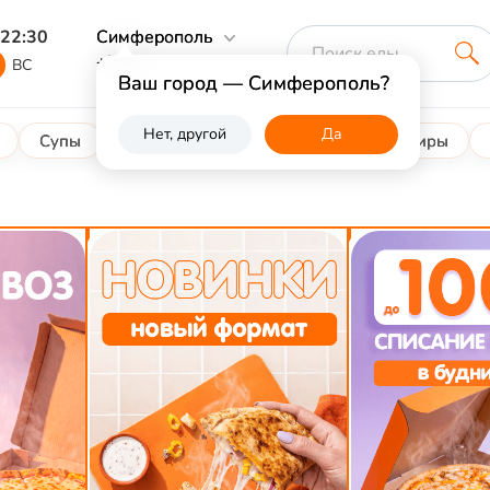
 22:30
Симферополь
+7 978 761 0000
Б
ВС
Ваш город — Симферополь?
Нет, другой
Да
Супы
Вторые блюда
Закуски
Гарниры